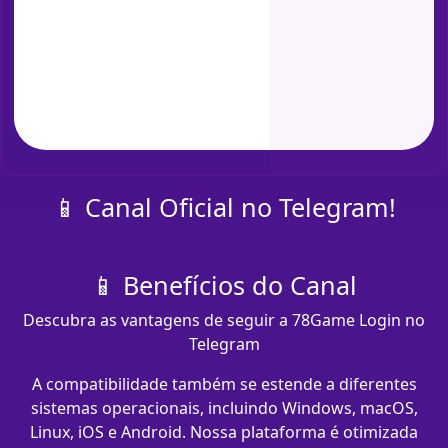
📱 Canal Oficial no Telegram!
📱 Benefícios do Canal
Descubra as vantagens de seguir a 78Game Login no
Telegram
A compatibilidade também se estende a diferentes
sistemas operacionais, incluindo Windows, macOS,
Linux, iOS e Android. Nossa plataforma é otimizada