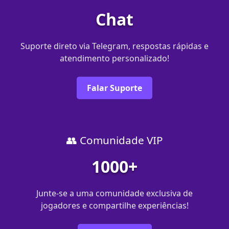
Chat
Suporte direto via Telegram, respostas rápidas e
atendimento personalizado!
Falar Suporte
👥 Comunidade VIP
1000+
Junte-se a uma comunidade exclusiva de
jogadores e compartilhe experiências!