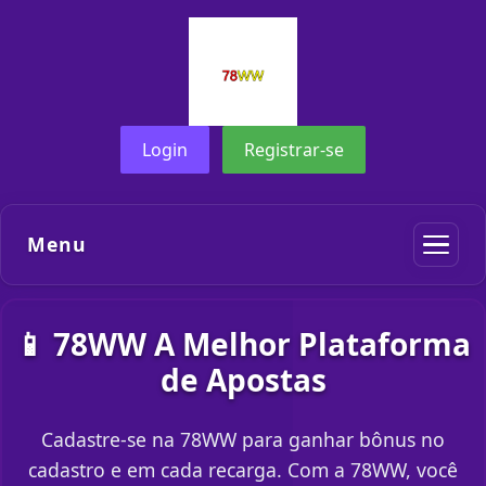
Login
Registrar-se
Menu
📱 78WW A Melhor Plataforma
de Apostas
Cadastre-se na 78WW para ganhar bônus no
cadastro e em cada recarga. Com a 78WW, você