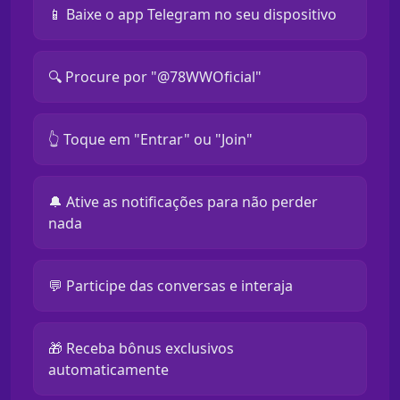
📱 Baixe o app Telegram no seu dispositivo
🔍 Procure por "@78WWOficial"
👆 Toque em "Entrar" ou "Join"
🔔 Ative as notificações para não perder
nada
💬 Participe das conversas e interaja
🎁 Receba bônus exclusivos
automaticamente