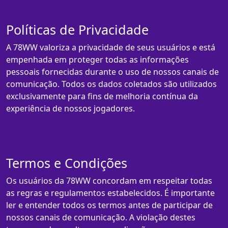
Políticas de Privacidade
A 78WW valoriza a privacidade de seus usuários e está
empenhada em proteger todas as informações
pessoais fornecidas durante o uso de nossos canais de
comunicação. Todos os dados coletados são utilizados
exclusivamente para fins de melhoria contínua da
experiência de nossos jogadores.
Termos e Condições
Os usuários da 78WW concordam em respeitar todas
as regras e regulamentos estabelecidos. É importante
ler e entender todos os termos antes de participar de
nossos canais de comunicação. A violação destes