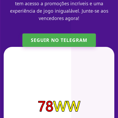
tem acesso a promoções incríveis e uma
experiência de jogo inigualável. Junte-se aos
vencedores agora!
SEGUIR NO TELEGRAM