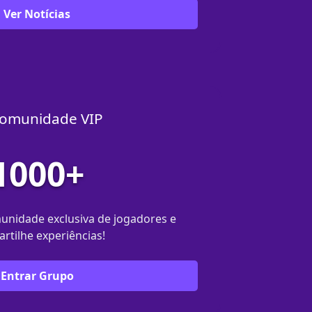
Ver Notícias
Comunidade VIP
1000+
unidade exclusiva de jogadores e
rtilhe experiências!
Entrar Grupo