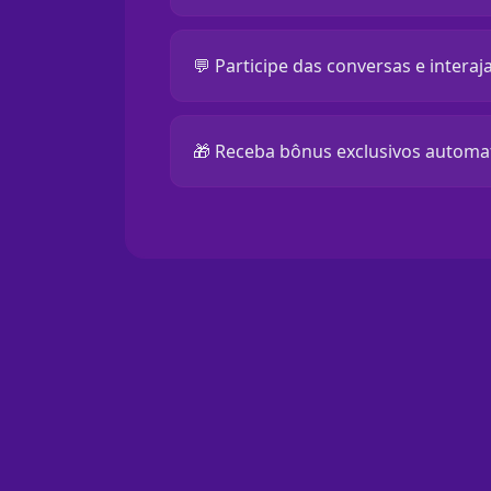
💬 Participe das conversas e interaj
🎁 Receba bônus exclusivos autom