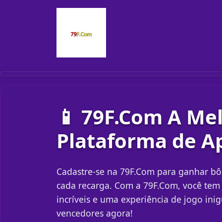
📱 79F.Com A Me
Plataforma de A
Cadastre-se na 79F.Com para ganhar bô
cada recarga. Com a 79F.Com, você tem
incríveis e uma experiência de jogo inig
vencedores agora!