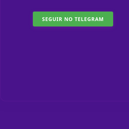
SEGUIR NO TELEGRAM