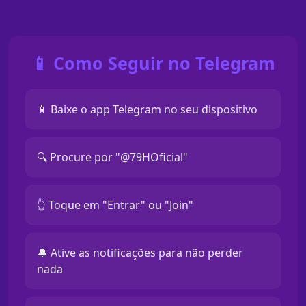
📱 Como Seguir no Telegram
📱 Baixe o app Telegram no seu dispositivo
🔍 Procure por "@79HOficial"
👆 Toque em "Entrar" ou "Join"
🔔 Ative as notificações para não perder
nada