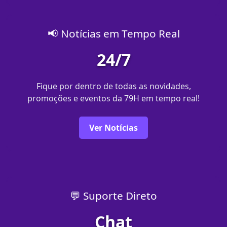
📢 Notícias em Tempo Real
24/7
Fique por dentro de todas as novidades,
promoções e eventos da 79H em tempo real!
Ver Notícias
💬 Suporte Direto
Chat