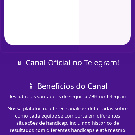
📱 Canal Oficial no Telegram!
📱 Benefícios do Canal
Descubra as vantagens de seguir a 79H no Telegram
Nossa plataforma oferece análises detalhadas sobre
como cada equipe se comporta em diferentes
situações de handicap, incluindo histórico de
resultados com diferentes handicaps e até mesmo