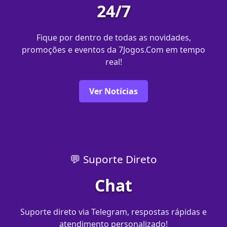
24/7
Fique por dentro de todas as novidades,
promoções e eventos da 7Jogos.Com em tempo
real!
Ver Notícias
💬 Suporte Direto
Chat
Suporte direto via Telegram, respostas rápidas e
atendimento personalizado!