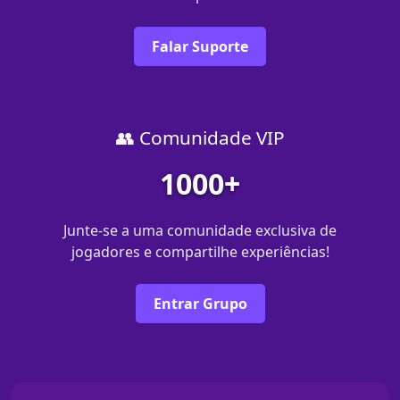
Falar Suporte
👥 Comunidade VIP
1000+
Junte-se a uma comunidade exclusiva de
jogadores e compartilhe experiências!
Entrar Grupo