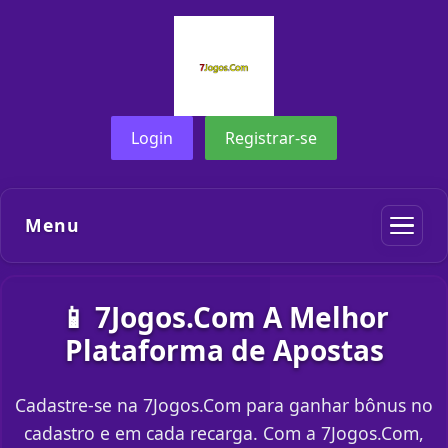
Login
Registrar-se
Menu
📱 7Jogos.Com A Melhor
Plataforma de Apostas
Cadastre-se na 7Jogos.Com para ganhar bônus no
cadastro e em cada recarga. Com a 7Jogos.Com,